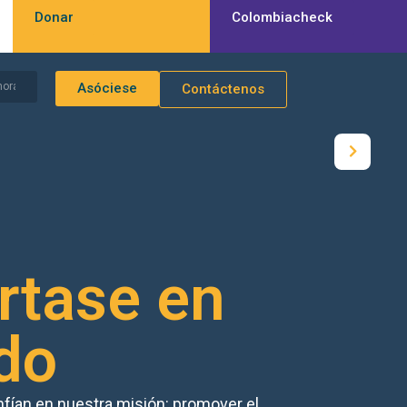
Donar
Colombiacheck
Asóciese
Contáctenos
rtase en
do
fían en nuestra misión: promover el