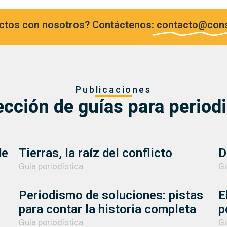
ectos con nosotros? Contáctenos:
contacto@cons
Publicaciones
ección de guías para period
de
Tierras, la raíz del conflicto
D
Guía periodística
Gu
Periodismo de soluciones: pistas
E
para contar la historia completa
p
Guía periodística
Gu