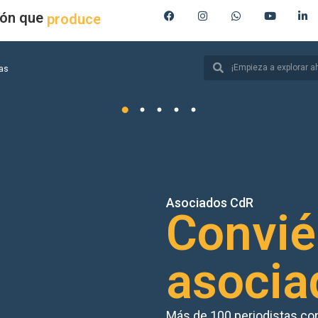
ión que
produce
ias
Asociados CdR
Convié
asocia
Más de 100 periodistas con