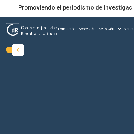
e
Promoviendo el periodismo de investigac
c
i
a
Formación
Sobre CdR
Sello CdR
Notic
l