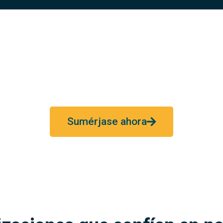
ros en Sello CdR y forme pa
to, participe en nuestros análisis y contribuya a la construcción
Sumérjase ahora