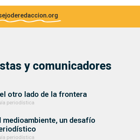
ejoderedaccion.org
istas y comunicadores
el otro lado de la frontera
ía periodística
l medioambiente, un desafío
eriodístico
ía periodística