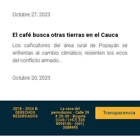
Octubre 27, 2023
El café busca otras tierras en el Cauca
Los caficultores del área rural de Popayán se
enfrentan al cambio climático, resienten los ecos
del conflicto armado...
Octubre 20, 2023
2018 - 2024 ©
La casa del
Transparencia
DERECHOS
periodismo - Calle 39
RESERVADOS
# 20-30 - Bogotá
(Col) / (+57) 320
8994165 - (601)
3088995