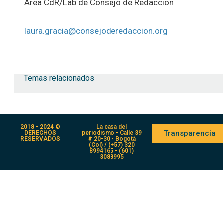
Área CdR/Lab de Consejo de Redacción
laura.gracia@consejoderedaccion.org
Temas relacionados
2018 - 2024 ©
La casa del
Transparencia
DERECHOS
periodismo - Calle 39
RESERVADOS
# 20-30 - Bogotá
(Col) / (+57) 320
8994165 - (601)
3088995