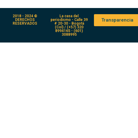
2018 - 2024 ©
La casa del
Transparencia
DERECHOS
periodismo - Calle 39
RESERVADOS
# 20-30 - Bogotá
(Col) / (+57) 320
8994165 - (601)
3088995