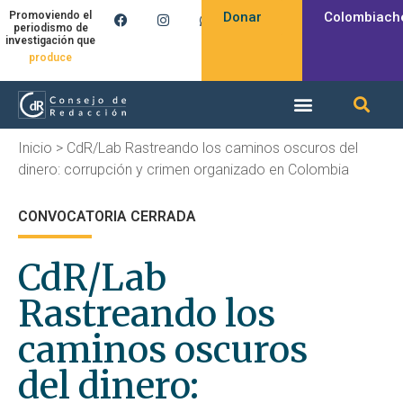
Donar
Colombiach
Promoviendo el
periodismo de
investigación que
produce
Inicio
>
CdR/Lab Rastreando los caminos oscuros del
dinero: corrupción y crimen organizado en Colombia
CONVOCATORIA CERRADA
CdR/Lab
Rastreando los
caminos oscuros
del dinero: