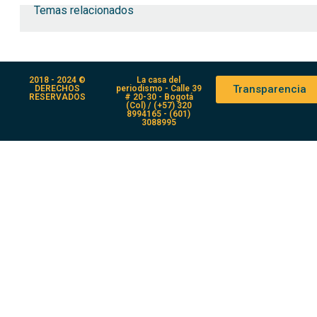
Temas relacionados
2018 - 2024 ©
La casa del
Transparencia
DERECHOS
periodismo - Calle 39
RESERVADOS
# 20-30 - Bogotá
(Col) / (+57) 320
8994165 - (601)
3088995