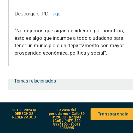
Descarga el PDF
aquí
“No dejemos que sigan decidiendo por nosotros,
esto es algo que incumbe a todo ciudadano para
tener un municipio o un departamento con mayor
prosperidad económica, política y social”.
Temas relacionados
2018 - 2024 ©
La casa del
Transparencia
DERECHOS
periodismo - Calle 39
RESERVADOS
# 20-30 - Bogotá
(Col) / (+57) 320
8994165 - (601)
3088995