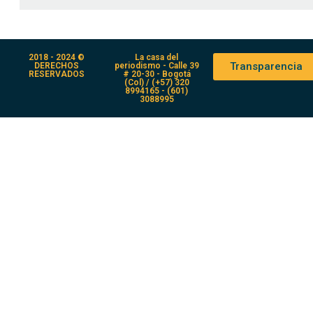
2018 - 2024 ©
La casa del
Transparencia
DERECHOS
periodismo - Calle 39
RESERVADOS
# 20-30 - Bogotá
(Col) / (+57) 320
8994165 - (601)
3088995