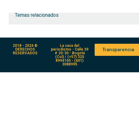
Temas relacionados
2018 - 2024 ©
La casa del
Transparencia
DERECHOS
periodismo - Calle 39
RESERVADOS
# 20-30 - Bogotá
(Col) / (+57) 320
8994165 - (601)
3088995