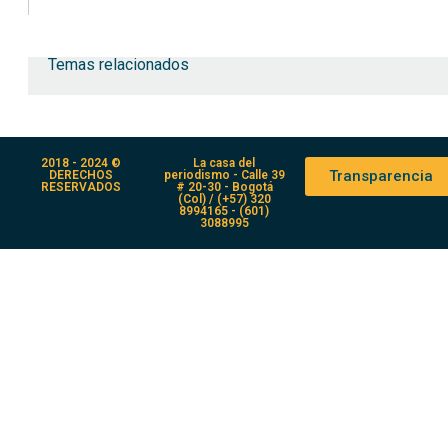
Temas relacionados
2018 - 2024 ©
La casa del
Transparencia
DERECHOS
periodismo - Calle 39
RESERVADOS
# 20-30 - Bogotá
(Col) / (+57) 320
8994165 - (601)
3088995