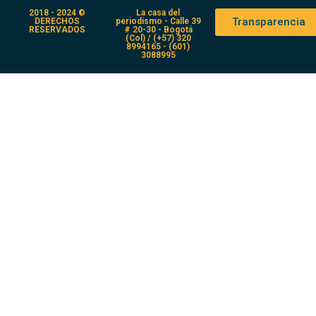
2018 - 2024 ©
La casa del
Transparencia
DERECHOS
periodismo - Calle 39
RESERVADOS
# 20-30 - Bogotá
(Col) / (+57) 320
8994165 - (601)
3088995