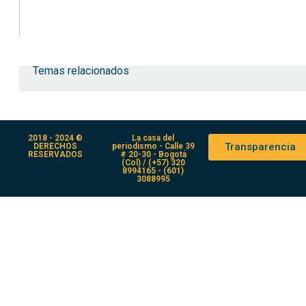
Temas relacionados
2018 - 2024 ©
La casa del
Transparencia
DERECHOS
periodismo - Calle 39
RESERVADOS
# 20-30 - Bogotá
(Col) / (+57) 320
8994165 - (601)
3088995