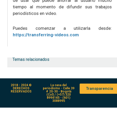
de usar que puede ahorrar al usuario mucho
tiempo al momento de difundir sus trabajos
periodísticos en video.
Puedes comenzar a utilizarla desde:
https://transferring-videos.com
Temas relacionados
2018 - 2024 ©
La casa del
Transparencia
DERECHOS
periodismo - Calle 39
RESERVADOS
# 20-30 - Bogotá
(Col) / (+57) 320
8994165 - (601)
3088995