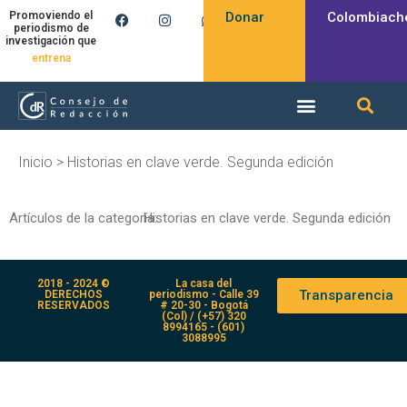
Donar
Colombiach
Promoviendo el
periodismo de
investigación que
entrena
Inicio
>
Historias en clave verde. Segunda edición
Artículos de la categoría:
Historias en clave verde. Segunda edición
2018 - 2024 ©
La casa del
Transparencia
DERECHOS
periodismo - Calle 39
RESERVADOS
# 20-30 - Bogotá
(Col) / (+57) 320
8994165 - (601)
3088995