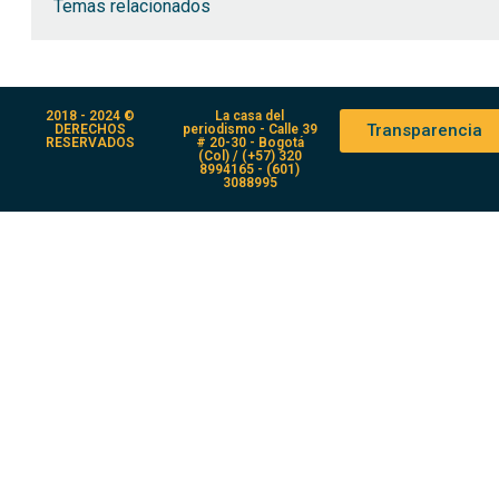
Temas relacionados
2018 - 2024 ©
La casa del
Transparencia
DERECHOS
periodismo - Calle 39
RESERVADOS
# 20-30 - Bogotá
(Col) / (+57) 320
8994165 - (601)
3088995