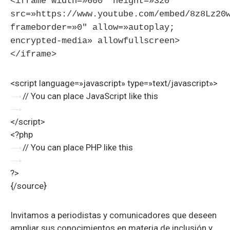
<iframe width=»600″ height=»320″
src=»https://www.youtube.com/embed/8z8Lz20
frameborder=»0″ allow=»autoplay;
encrypted-media» allowfullscreen>
</iframe>
<script language=»javascript» type=»text/javascript»>
// You can place JavaScript like this
</script>
<?php
// You can place PHP like this
?>
{/source}
Invitamos a periodistas y comunicadores que deseen
ampliar sus conocimientos en materia de inclusión y