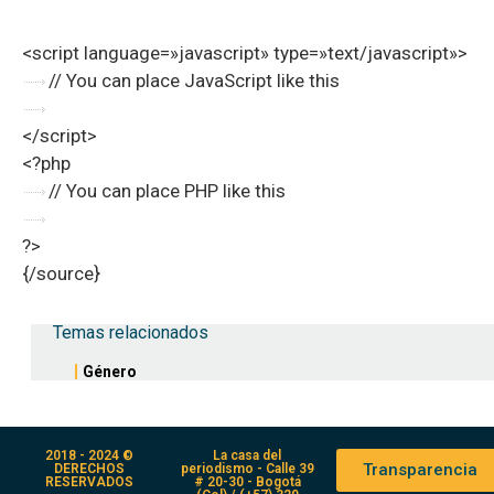
<script language=»javascript» type=»text/javascript»>
// You can place JavaScript like this
</script>
<?php
// You can place PHP like this
?>
{/source}
Temas relacionados
Género
2018 - 2024 ©
La casa del
Transparencia
DERECHOS
periodismo - Calle 39
RESERVADOS
# 20-30 - Bogotá