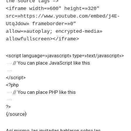
the source tags –>
<iframe width=»600″ height=»320″
src=»https://www.youtube.com/embed/j4E-
UtqJdow» frameborder=»0″
allow=»autoplay; encrypted-media»
allowfullscreen></iframe>
<script language=»javascript» type=»text/javascript»>
// You can place JavaScript like this
</script>
<?php
// You can place PHP like this
?>
{/source}
Así mismo, las invitadas hablaron sobre las