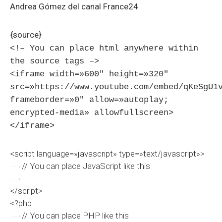
Andrea Gómez del canal France24
{source}
<!– You can place html anywhere within
the source tags –>
<iframe width=»600″ height=»320″
src=»https://www.youtube.com/embed/qKeSgU1
frameborder=»0″ allow=»autoplay;
encrypted-media» allowfullscreen>
</iframe>
<script language=»javascript» type=»text/javascript»>
// You can place JavaScript like this
</script>
<?php
// You can place PHP like this