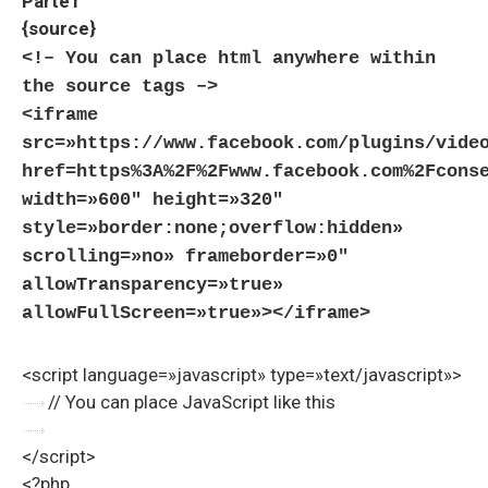
Parte1
{source}
<!– You can place html anywhere within
the source tags –>
<iframe
src=»https://www.facebook.com/plugins/vide
href=https%3A%2F%2Fwww.facebook.com%2Fcons
width=»600″ height=»320″
style=»border:none;overflow:hidden»
scrolling=»no» frameborder=»0″
allowTransparency=»true»
allowFullScreen=»true»></iframe>
<script language=»javascript» type=»text/javascript»>
// You can place JavaScript like this
</script>
<?php