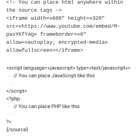
<!– You can place html anywhere within
the source tags –>
<iframe width=»600″ height=»320″
src=»https://www.youtube.com/embed/M-
pasYKfYag» frameborder=»0″
allow=»autoplay; encrypted-media»
allowfullscreen></iframe>
<script language=»javascript» type=»text/javascript»>
// You can place JavaScript like this
</script>
<?php
// You can place PHP like this
?>
{/source}