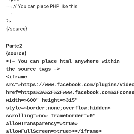
// You can place PHP like this
?>
{/source}
Parte2
{source}
<!– You can place html anywhere within
the source tags –>
<iframe
src=»https://www.facebook.com/plugins/vide
href=https%3A%2F%2Fwww.facebook.com%2Fcons
width=»600″ height=»315″
style=»border:none;overflow:hidden»
scrolling=»no» frameborder=»0″
allowTransparency=»true»
allowFullScreen=»true»></iframe>