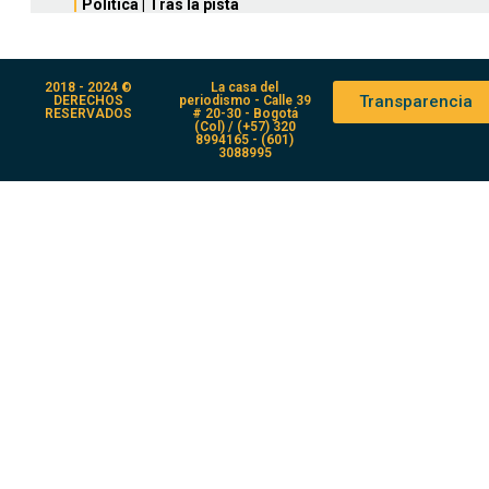
Política
|
Tras la pista
2018 - 2024 ©
La casa del
Transparencia
DERECHOS
periodismo - Calle 39
RESERVADOS
# 20-30 - Bogotá
(Col) / (+57) 320
8994165 - (601)
3088995