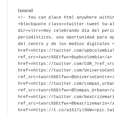
{source}
<!– You can place html anywhere withi
<blockquote class=»twitter-tweet tw-a
dir=»ltr»>Hoy celebrando día del peri
periodísticos, una oportunidad para a
del centro y de los medios digitales 
href=»https://twitter.com/upbcolombia
ref_src=twsrc%5Etfw»>@upbcolombia</a>
href=»https://twitter.com/CdR_?ref_sr
href=»https://twitter.com/UniversoCen
ref_src=twsrc%5Etfw»>@UniversoCentro<
href=»https://twitter.com/compas_urba
ref_src=twsrc%5Etfw»>@Compas_Urbano</
href=»https://twitter.com/beatrizemar
ref_src=twsrc%5Etfw»>@beatrizemarin</
href=»https://t.co/a1517yl9GW»>pic.tw