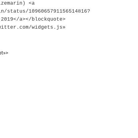
izemarin) <a
in/status/1096065791156514816?
 2019</a></blockquote>
witter.com/widgets.js»
pt»>