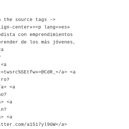
n the source tags –>
lign-center»><p lang=»es»
odista con emprendimientos
prender de los más jóvenes,
<a
?
 <a
c=twsrc%5Etfw»>@CdR_</a> <a
tro?
/a> <a
no?
a> <a
in?
a> <a
itter.com/a1517yl9GW</a>