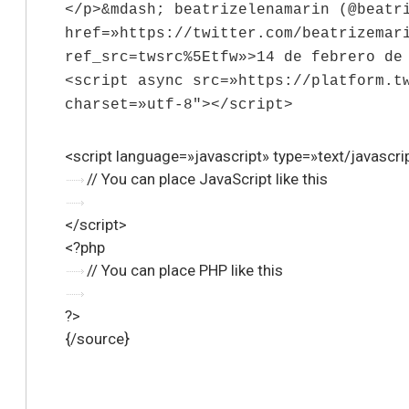
</p>&mdash; beatrizelenamarin (@beatr
href=»https://twitter.com/beatrizemar
ref_src=twsrc%5Etfw»>14 de febrero de
<script async src=»https://platform.t
charset=»utf-8″></script>
<script language=»javascript» type=»text/javascri
// You can place JavaScript like this
</script>
<?php
// You can place PHP like this
?>
{/source}