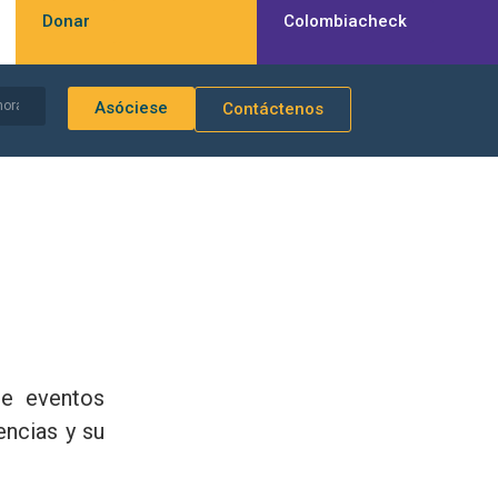
Donar
Colombiacheck
Asóciese
Contáctenos
de eventos
encias y su