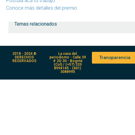
Postula acá tu trabajo
Conoce más detalles del premio
Temas relacionados
2018 - 2024 ©
La casa del
Transparencia
DERECHOS
periodismo - Calle 39
RESERVADOS
# 20-30 - Bogotá
(Col) / (+57) 320
8994165 - (601)
3088995