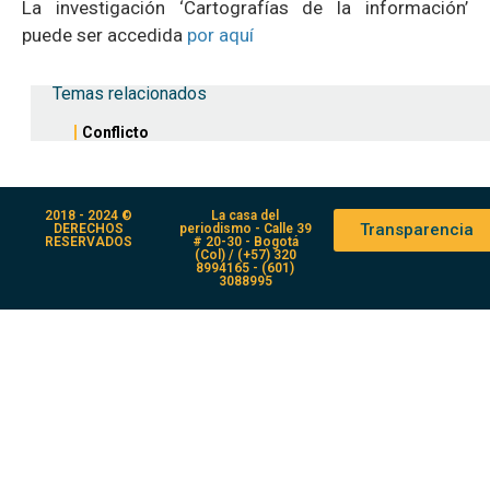
La investigación ‘Cartografías de la información’
puede ser accedida
por aquí
Temas relacionados
Conflicto
2018 - 2024 ©
La casa del
Transparencia
DERECHOS
periodismo - Calle 39
RESERVADOS
# 20-30 - Bogotá
(Col) / (+57) 320
8994165 - (601)
3088995