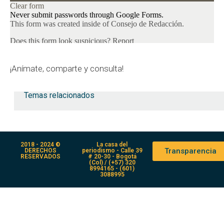
¡Anímate, comparte y consulta!
Temas relacionados
2018 - 2024 ©
La casa del
Transparencia
DERECHOS
periodismo - Calle 39
RESERVADOS
# 20-30 - Bogotá
(Col) / (+57) 320
8994165 - (601)
3088995