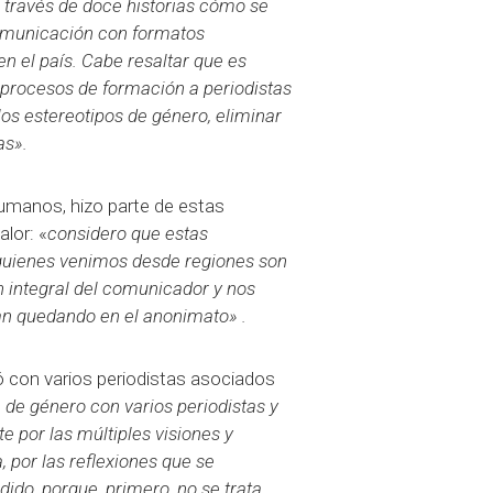
 través de doce historias cómo se
omunicación con formatos
en el país. Cabe resaltar que es
 procesos de formación a periodistas
os estereotipos de género, eliminar
as».
umanos, hizo parte de estas
alor: «
considero que estas
quienes venimos desde regiones son
 integral del comunicador y nos
van quedando en el anonimato» .
tó con varios periodistas asociados
de género con varios periodistas y
te por las múltiples visiones y
 por las reflexiones que se
dido, porque, primero, no se trata