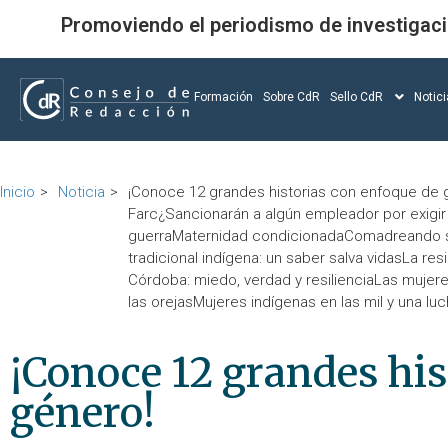
Promoviendo el periodismo de investigac
Formación
Sobre CdR
Sello CdR
Notic
Inicio
Noticia
¡Conoce 12 grandes historias con enfoque de g
Farc¿Sancionarán a algún empleador por exigi
guerraMaternidad condicionadaComadreando se 
tradicional indígena: un saber salva vidasLa r
Córdoba: miedo, verdad y resilienciaLas mujeres
las orejasMujeres indígenas en las mil y una lu
¡Conoce 12 grandes his
género!