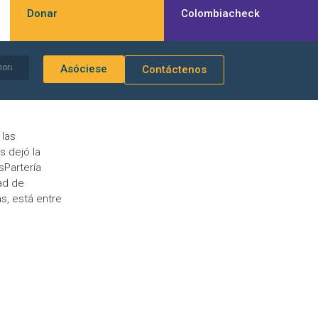
Donar
Colombiacheck
Asóciese
Contáctenos
 las
s dejó la
sPartería
ad de
s, está entre