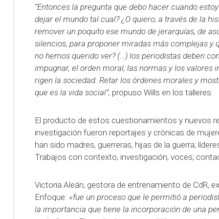
“Entonces la pregunta que debo hacer cuando estoy 
dejar el mundo tal cual? ¿O quiero, a través de la hi
remover un poquito ese mundo de jerarquías, de asun
silencios, para proponer miradas más complejas y q
no hemos querido ver? (…) los periodistas deben co
impugnar, el orden moral, las normas y los valores
rigen la sociedad. Retar los órdenes morales y most
que es la vida social”,
propuso Wills en los talleres.
El producto de estos cuestionamientos y nuevos re
investigación fueron reportajes y crónicas de mujere
han sido madres, guerreras, hijas de la guerra; líder
Trabajos con contexto, investigación, voces; cont
Victoria Aleán, gestora de entrenamiento de CdR, e
Enfoque:
«fue un proceso que le permitió a periodist
la importancia que tiene la incorporación de una pe