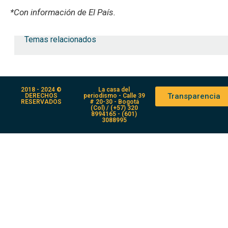
*Con información de El País.
Temas relacionados
2018 - 2024 ©
La casa del
Transparencia
DERECHOS
periodismo - Calle 39
RESERVADOS
# 20-30 - Bogotá
(Col) / (+57) 320
8994165 - (601)
3088995