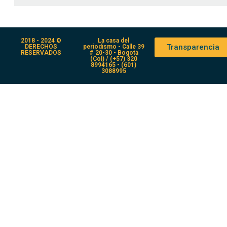
2018 - 2024 ©
La casa del
Transparencia
DERECHOS
periodismo - Calle 39
RESERVADOS
# 20-30 - Bogotá
(Col) / (+57) 320
8994165 - (601)
3088995