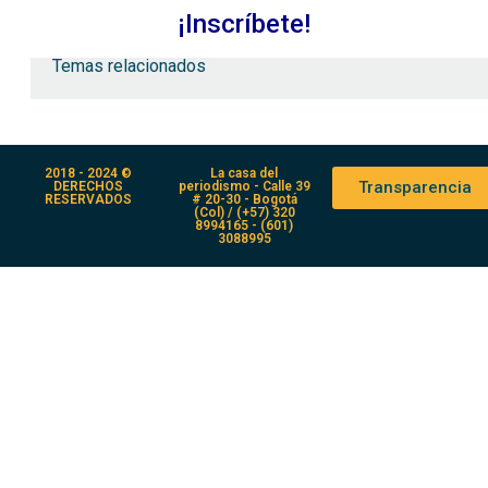
¡I
nscríbete!
Temas relacionados
2018 - 2024 ©
La casa del
Transparencia
DERECHOS
periodismo - Calle 39
RESERVADOS
# 20-30 - Bogotá
(Col) / (+57) 320
8994165 - (601)
3088995