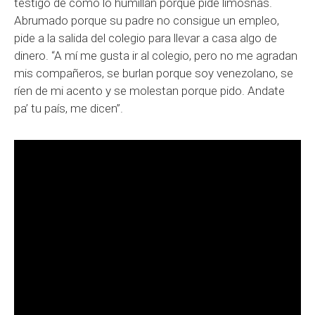
testigo de cómo lo humillan porque pide limosnas.
Abrumado porque su padre no consigue un empleo,
pide a la salida del colegio para llevar a casa algo de
dinero. “A mí me gusta ir al colegio, pero no me agradan
mis compañeros, se burlan porque soy venezolano, se
ríen de mi acento y se molestan porque pido. Andate
pa’ tu país, me dicen”.