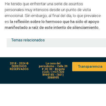
He tenido que enfrentar una serie de asuntos
personales muy intensos desde un punto de vista
emocional. Sin embargo, al final del día, lo que prevalece
es
la reflexión sobre lo hermoso que ha sido el apoyo
manifestado a raíz de este intento de silenciamiento.
Temas relacionados
2018 - 2024 ©
La casa del
Transparencia
DERECHOS
periodismo - Calle 39
RESERVADOS
# 20-30 - Bogotá
(Col) / (+57) 320
8994165 - (601)
3088995