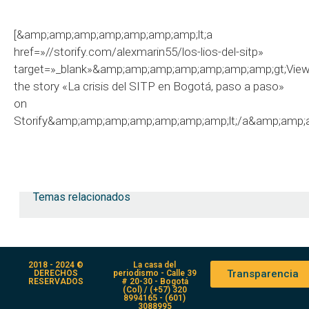
[&amp;amp;amp;amp;amp;amp;amp;lt;a
href=»//storify.com/alexmarin55/los-lios-del-sitp»
target=»_blank»&amp;amp;amp;amp;amp;amp;amp;gt;Vie
the story «La crisis del SITP en Bogotá, paso a paso»
on
Storify&amp;amp;amp;amp;amp;amp;amp;lt;/a&amp;amp;
Temas relacionados
2018 - 2024 ©
La casa del
Transparencia
DERECHOS
periodismo - Calle 39
RESERVADOS
# 20-30 - Bogotá
(Col) / (+57) 320
8994165 - (601)
3088995