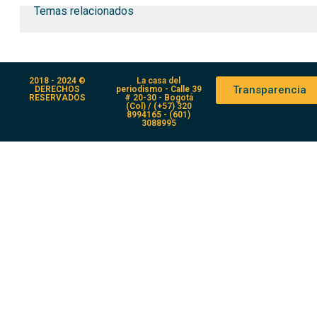
Temas relacionados
2018 - 2024 ©
La casa del
Transparencia
DERECHOS
periodismo - Calle 39
RESERVADOS
# 20-30 - Bogotá
(Col) / (+57) 320
8994165 - (601)
3088995