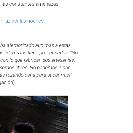
 a las constantes amenazas:
n luz por las noches’.
a, ha atemorizado aún más a estas
s líderes los tiene preocupados. “No
con lo que fabrican sus artesanías)
somos libres. No podemos ir por
as rozando caña para sacar miel”,
gación)