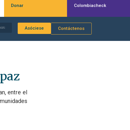
Donar
Colombiacheck
Asóciese
Contáctenos
 paz
an, entre el
comunidades