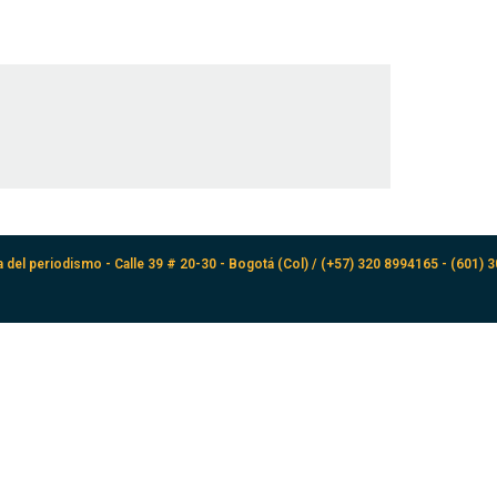
a del periodismo - Calle 39 # 20-30 - Bogotá (Col) / (+57) 320 8994165 - (601) 