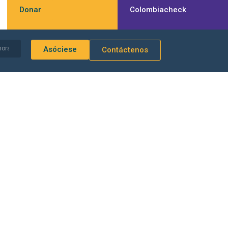
Donar
Colombiacheck
Asóciese
Contáctenos