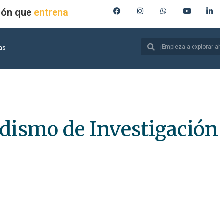
ión que
entrena
ias
odismo de Investigación