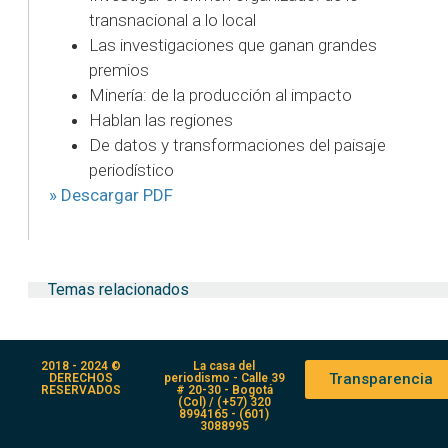
transnacional a lo local
Las investigaciones que ganan grandes
premios
Minería: de la producción al impacto
Hablan las regiones
De datos y transformaciones del paisaje
periodístico
» Descargar PDF
Temas relacionados
2018 - 2024 ©
La casa del
Transparencia
DERECHOS
periodismo - Calle 39
RESERVADOS
# 20-30 - Bogotá
(Col) / (+57) 320
8994165 - (601)
3088995