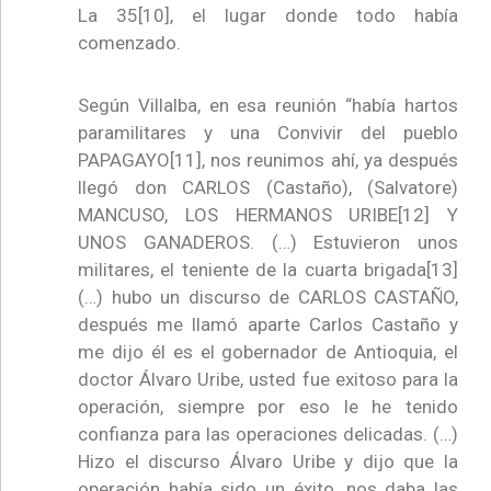
La 35[10], el lugar donde todo había
comenzado.
Según Villalba, en esa reunión “había hartos
paramilitares y una Convivir del pueblo
PAPAGAYO[11], nos reunimos ahí, ya después
llegó don CARLOS (Castaño), (Salvatore)
MANCUSO, LOS HERMANOS URIBE[12] Y
UNOS GANADEROS. (…) Estuvieron unos
militares, el teniente de la cuarta brigada[13]
(…) hubo un discurso de CARLOS CASTAÑO,
después me llamó aparte Carlos Castaño y
me dijo él es el gobernador de Antioquia, el
doctor Álvaro Uribe, usted fue exitoso para la
operación, siempre por eso le he tenido
confianza para las operaciones delicadas. (…)
Hizo el discurso Álvaro Uribe y dijo que la
operación había sido un éxito, nos daba las