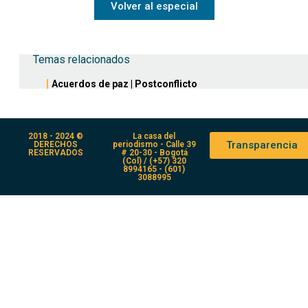
Volver al especial
Temas relacionados
Acuerdos de paz
|
Postconflicto
2018 - 2024 ©
La casa del
Transparencia
DERECHOS
periodismo - Calle 39
RESERVADOS
# 20-30 - Bogotá
(Col) / (+57) 320
8994165 - (601)
3088995