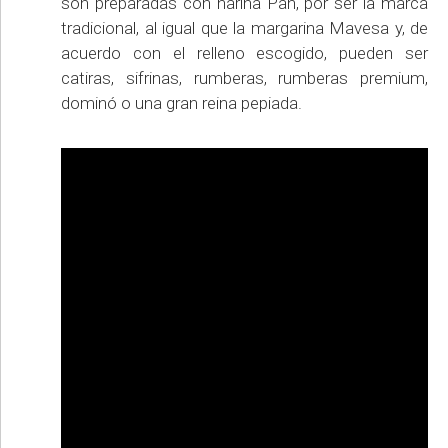
son preparadas con harina Pan, por ser la marca
tradicional, al igual que la margarina Mavesa y, de
acuerdo con el relleno escogido, pueden ser
catiras, sifrinas, rumberas, rumberas premium,
dominó o una gran reina pepiada.