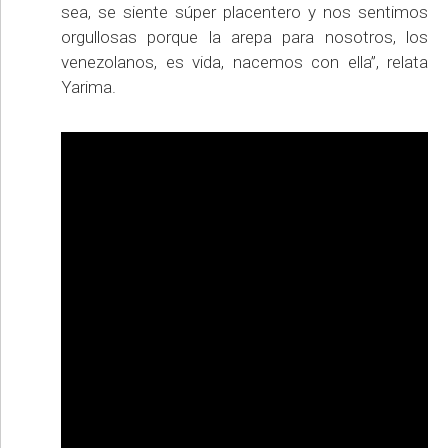
sea, se siente súper placentero y nos sentimos
orgullosas porque la arepa para nosotros, los
venezolanos, es vida, nacemos con ella”, relata
Yarima.