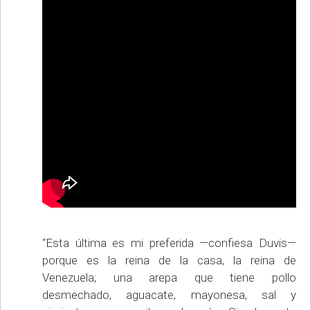
“Esta última es mi preferida —confiesa Duvis—
porque es la reina de la casa, la reina de
Venezuela; una arepa que tiene pollo
desmechado, aguacate, mayonesa, sal y