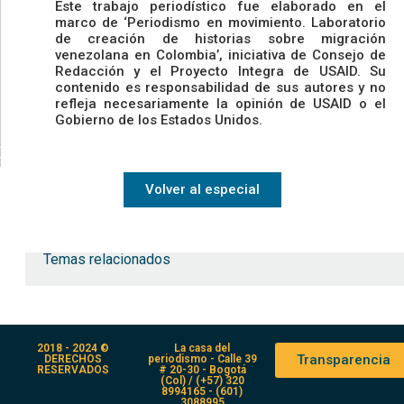
Este trabajo periodístico fue elaborado en el
marco de ‘Periodismo en movimiento. Laboratorio
de creación de historias sobre migración
venezolana en Colombia’, iniciativa de Consejo de
Redacción y el Proyecto Integra de USAID. Su
contenido es responsabilidad de sus autores y no
refleja necesariamente la opinión de USAID o el
Gobierno de los Estados Unidos.
Volver al especial
Temas relacionados
2018 - 2024 ©
La casa del
Transparencia
DERECHOS
periodismo - Calle 39
RESERVADOS
# 20-30 - Bogotá
(Col) / (+57) 320
8994165 - (601)
3088995