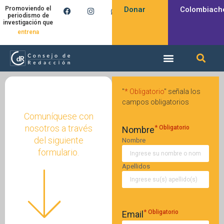
Donar
Colombiach
Promoviendo el
periodismo de
investigación que
entrena
"
* Obligatorio
" señala los
CONTÁCTENOS
campos obligatorios
Comuníquese con
nosotros a través
* Obligatorio
Nombre
del siguiente
Nombre
formulario.
Apellidos
* Obligatorio
Email