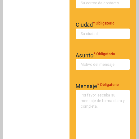
Si tiene preguntas,
comentarios o desea
comunicarse con
nuestra asociación, por
* Obligatorio
Ciudad
favor diligencie el
siguiente formulario.
También puede
escribirnos
directamente al correo
* Obligatorio
Asunto
contacto@consejoderedaccion.org.
Estaremos atentos a
su mensaje.
* Obligatorio
Mensaje