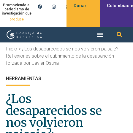
Donar
Colombiach
Promoviendo el
periodismo de
investigación que
produce
Inicio
>
¿Los desaparecidos se nos volvieron paisaje?:
Reflexiones sobre el cubrimiento de la desaparición
forzada por Javier Osuna
HERRAMIENTAS
¿Los
desaparecidos se
nos volvieron