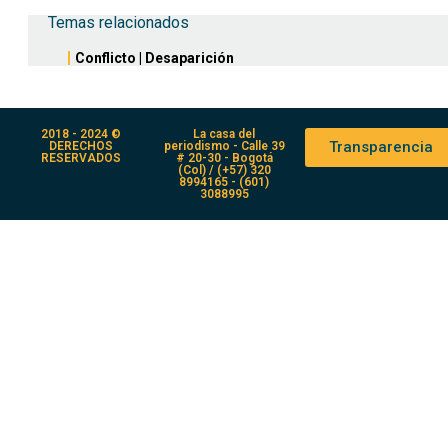
Temas relacionados
Conflicto
|
Desaparición
2018 - 2024 ©
La casa del
Transparencia
DERECHOS
periodismo - Calle 39
RESERVADOS
# 20-30 - Bogotá
(Col) / (+57) 320
8994165 - (601)
3088995