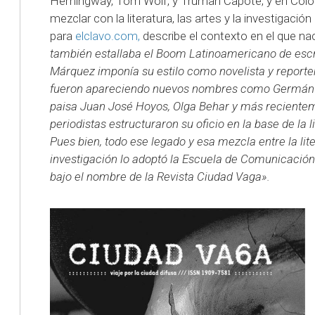
Hemingway, Tom Wolf, y Truman Capote; y en Colo
mezclar con la literatura, las artes y la investigaci
para
elclavo.com,
describe el contexto en el que na
también estallaba el Boom Latinoamericano de escr
Márquez imponía su estilo como novelista y reporte
fueron apareciendo nuevos nombres como Germán C
paisa Juan José Hoyos, Olga Behar y más recienteme
periodistas estructuraron su oficio en la base de la 
Pues bien, todo ese legado y esa mezcla entre la lite
investigación lo adoptó la Escuela de Comunicación 
bajo el nombre de la Revista Ciudad Vaga».