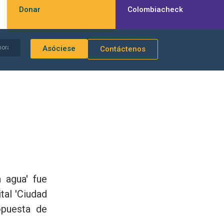
Donar
Colombiacheck
Asóciese
Contáctenos
 agua' fue
tal 'Ciudad
opuesta de