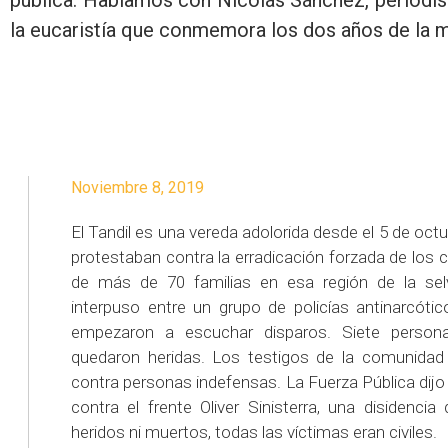
pública. Hablamos con Nicolás Sánchez, periodis
la eucaristía que conmemora los dos años de la 
Noviembre 8, 2019
El Tandil es una vereda adolorida desde el 5 de oc
protestaban contra la erradicación forzada de los 
de más de 70 familias en esa región de la sel
interpuso entre un grupo de policías antinarcót
empezaron a escuchar disparos. Siete perso
quedaron heridas. Los testigos de la comunidad 
contra personas indefensas. La Fuerza Pública dij
contra el frente Oliver Sinisterra, una disidenc
heridos ni muertos, todas las víctimas eran civiles.