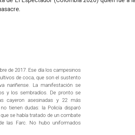
ta de El Espectador (Colombia 2020) quien fue a l
masacre.
tubre de 2017. Ese día los campesinos
cultivos de coca, que son el sustento
va nariñense. La manifestación se
icos y los sembradíos. De pronto se
nas cayeron asesinadas y 22 más
no tienen dudas: la Policía disparó
o que se había tratado de un combate
ia de las Farc. No hubo uniformados