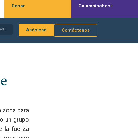
Donar
Colombiacheck
Asóciese
Contáctenos
de
a zona para
no un grupo
e la fuerza