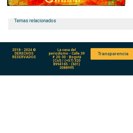
Temas relacionados
2018 - 2024 ©
La casa del
Transparencia
DERECHOS
periodismo - Calle 39
RESERVADOS
# 20-30 - Bogotá
(Col) / (+57) 320
8994165 - (601)
3088995