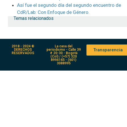
Así fue el segundo día del segundo encuentro de
CdR/Lab: Con Enfoque de Género.
Temas relacionados
2018 - 2024 ©
La casa del
Transparencia
DERECHOS
periodismo - Calle 39
RESERVADOS
# 20-30 - Bogotá
(Col) / (+57) 320
8994165 - (601)
3088995