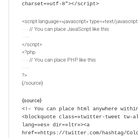
charset=»utf-8″></script>
<script language=»javascript» type=»text/javascrip
// You can place JavaScript like this
</script>
<?php
// You can place PHP like this
?>
{/source}
{source}
<!– You can place html anywhere withi
<blockquote class=»twitter-tweet tw-a
lang=»es» dir=»ltr»><a
href=»https://twitter.com/hashtag/Col