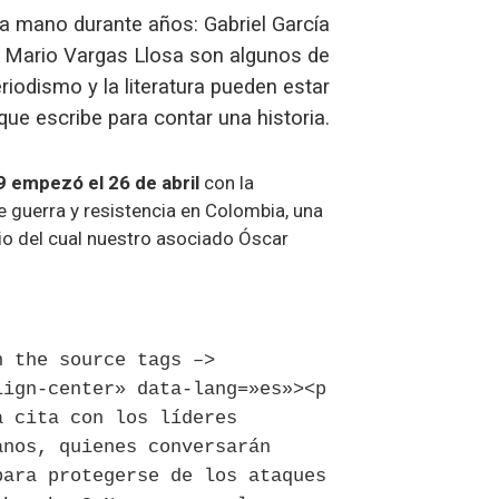
 la mano durante años: Gabriel García
y Mario Vargas Llosa son algunos de
iodismo y la literatura pueden estar
e escribe para contar una historia.
9 empezó el 26 de abril
con la
e guerra y resistencia en Colombia
,
una
dio del cual nuestro asociado Óscar
n the source tags –>
lign-center» data-lang=»es»><p
a cita con los líderes
anos, quienes conversarán
para protegerse de los ataques