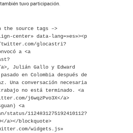
ambién tuvo participación.
n the source tags –>
lign-center» data-lang=»es»><p
/twitter.com/glocastri?
onvocó a <a
ast?
/a>, Julián Gallo y Edward
 pasado en Colombia después de
az. Una conversación necesaria
trabajo no está terminado. <a
itter.com/j6wqzPvo3X</a>
sguan) <a
an/status/1124831275192410112?
9</a></blockquote>
witter.com/widgets.js»