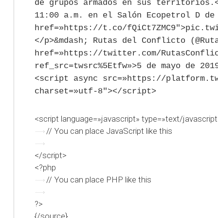
de grupos armados en sus territorios.
11:00 a.m. en el Salón Ecopetrol D de
href=»https://t.co/fQiCt7ZMC9″>pic.tw
</p>&mdash; Rutas del Conflicto (@Rut
href=»https://twitter.com/RutasConfli
ref_src=twsrc%5Etfw»>5 de mayo de 201
<script async src=»https://platform.t
charset=»utf-8″></script>
<script language=»javascript» type=»text/javascrip
// You can place JavaScript like this
</script>
<?php
// You can place PHP like this
?>
{/source}