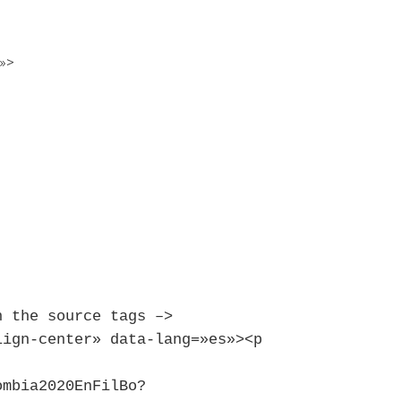
t»>
n the source tags –>
lign-center» data-lang=»es»><p
ombia2020EnFilBo?