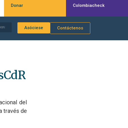
Donar
Colombiacheck
Asóciese
Contáctenos
osCdR
acional del
a través de