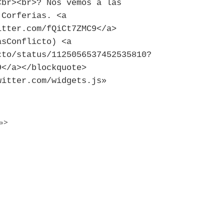
<br><br>? Nos vemos a las
 Corferias. <a
itter.com/fQiCt7ZMC9</a>
asConflicto) <a
cto/status/1125056537452535810?
9</a></blockquote>
witter.com/widgets.js»
t»>