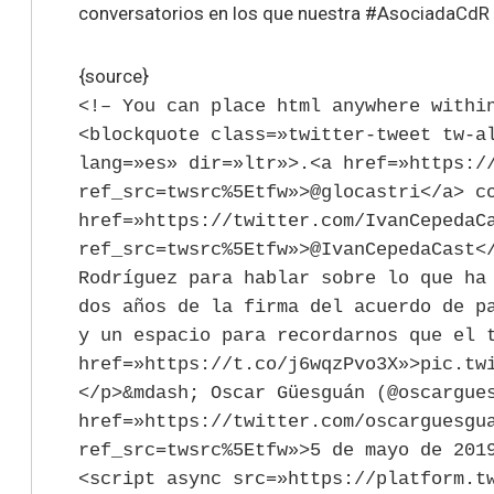
conversatorios en los que nuestra #AsociadaCdR t
{source}
<!– You can place html anywhere withi
<blockquote class=»twitter-tweet tw-a
lang=»es» dir=»ltr»>.<a href=»https:/
ref_src=twsrc%5Etfw»>@glocastri</a> c
href=»https://twitter.com/IvanCepedaC
ref_src=twsrc%5Etfw»>@IvanCepedaCast<
Rodríguez para hablar sobre lo que ha
dos años de la firma del acuerdo de p
y un espacio para recordarnos que el 
href=»https://t.co/j6wqzPvo3X»>pic.tw
</p>&mdash; Oscar Güesguán (@oscargue
href=»https://twitter.com/oscarguesgu
ref_src=twsrc%5Etfw»>5 de mayo de 201
<script async src=»https://platform.t