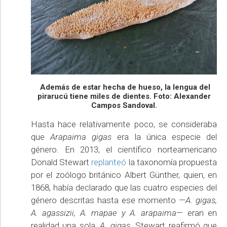
Además de estar hecha de hueso, la lengua del
pirarucú tiene miles de dientes. Foto: Alexander
Campos Sandoval.
Hasta hace relativamente poco, se consideraba
que
Arapaima gigas
era la única especie del
género. En 2013, el científico norteamericano
Donald Stewart
replanteó
la taxonomía propuesta
por el zoólogo británico Albert Günther, quien, en
1868, había declarado que las cuatro especies del
género descritas hasta ese momento —
A. gigas,
A. agassizii, A. mapae y A. arapaima
— eran en
realidad una sola,
A. gigas
. Stewart reafirmó que