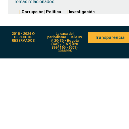
Temas relacionados
Corrupción
|
Política
Investigación
2018 - 2024 ©
La casa del
Transparencia
DERECHOS
periodismo - Calle 39
RESERVADOS
# 20-30 - Bogotá
(Col) / (+57) 320
8994165 - (601)
3088995