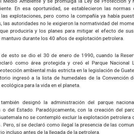
el Medio Ambiente y se promulga la Ley de Protección y 
ente. En esa oportunidad, se establecieron las normas 
 las explotaciones, pero como la compañía ya había pues
, las autoridades no le exigieron la normatividad del mom
que produciría y los planes para mitigar el efecto de sus
e mantuvo durante los 40 años de explotación petrolera.
de esto se dio el 30 de enero de 1990, cuando la Reser
claró como área protegida y creó el Parque Nacional L
protección ambiental más estricta en la legislación de Gua
ritorio ingresó a la lista de humedales de la Convención 
ecológica para la vida en el planeta.
 también designó la administración del parque nacional
 o del Estado. Paradójicamente, con la creación del par
uatemala no se contempló excluir la explotación petrolera 
 Pero, sí se declaró como ilegal la presencia de las comun
orio incluso antes de la llegada de la petrolera.