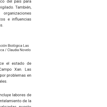
co del país para
vigilado. También,
organizaciones
tos e influencias
es.
ción Biológica Las
ca / Claudia Novelo
oce el estado de
 Campo Xan. Las
 por problemas en
ales.
incluye labores de
ntelamiento de la
salojadas, puesto