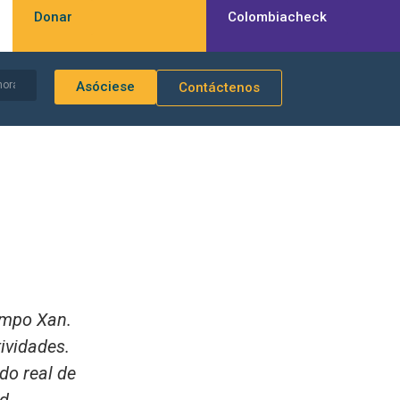
Donar
Colombiacheck
Asóciese
Contáctenos
e
Campo Xan.
ividades.
do real de