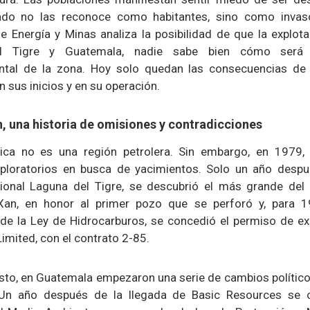
ado no las reconoce como habitantes, sino como invas
de Energía y Minas analiza la posibilidad de que la explot
l Tigre y Guatemala, nadie sabe bien cómo será l
ntal de la zona. Hoy solo quedan las consecuencias de
n sus inicios y en su operación.
 una historia de omisiones y contradicciones
ica no es una región petrolera. Sin embargo, en 1979, 
xploratorios en busca de yacimientos. Solo un año despu
ional Laguna del Tigre, se descubrió el más grande del 
an, en honor al primer pozo que se perforó y, para 1
de la Ley de Hidrocarburos, se concedió el permiso de ex
imited, con el contrato 2-85.
esto, en Guatemala empezaron una serie de cambios político
 Un año después de la llegada de Basic Resources se 