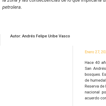
la zona y las consecuencias de lo que implicaría 
petrolera.
Autor: Andrés Felipe Uribe Vasco
Enero 27, 20
Hace 40 año
San Andrés,
bosques. Es
de humedale
Reserva de 
nacional p
acuerdo co