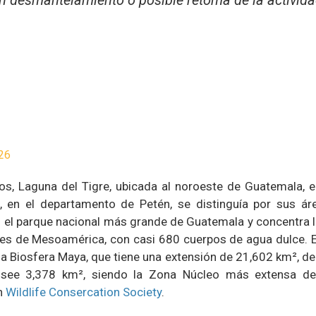
un desmantelamiento o posible retoma de la activid
26
s, Laguna del Tigre, ubicada al noroeste de Guatemala, e
 en el departamento de Petén, se distinguía por sus ár
 el parque nacional más grande de Guatemala y concentra 
s de Mesoamérica, con casi 680 cuerpos de agua dulce. E
la Biosfera Maya, que tiene una extensión de 21,602 km², de
osee 3,378 km², siendo la Zona Núcleo más extensa de
n
Wildlife Consercation Society
.