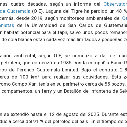
imas cuatro décadas, según un informe del
Observator
s de Guatemala
(OIE), Laguna del Tigre ha perdido un 48 
demás, desde 2019, según monitoreos ambientales del
Ce
onistas
de la Universidad de San Carlos de Guatemala
n hábitat potencial para el tapir, salvo unos pocos remane
 de cola blanca están cada vez más limitados a pequeñas z
ación ambiental, según OIE, se comenzó a dar de mane
 petrolera, que comenzó en 1985 con la compañía Basic 
os de Perenco Guatemala Limited. Bajo el contrato 2-85
erca de 100 km² para realizar sus actividades. Esta 
omo Campo Xan, tenía en su perímetro cerca de 55 pozos, un
 campamentos, un ferry y un Batallón de Infantería de Selv
n se extendió hasta el 12 de agosto del 2025. Durante est
ducía cerca del 91 % del petróleo del país. En el tiempo de 