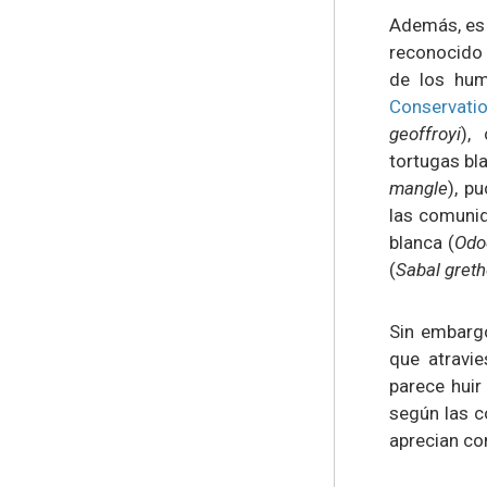
Además, es u
reconocido 
de los hum
Conservatio
geoffroyi
),
tortugas bl
mangle
), pu
las comunid
blanca (
Odoc
(
Sabal greth
Sin embargo
que atravie
parece huir
según las c
aprecian c