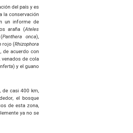
ción del país y es
a la conservación
ún un informe de
os araña (
Ateles
 (
Panthera onca
),
 rojo (
Rhizophora
, de acuerdo con
), venados de cola
nferta
) y el guano
, de casi 400 km,
ededor, el bosque
cos de esta zona,
plemente ya no se