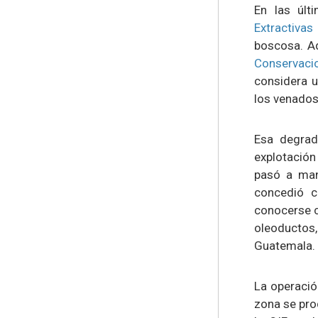
En las últ
Extractiva
boscosa. A
Conservaci
considera u
los venados
Esa degrad
explotación
pasó a man
concedió c
conocerse c
oleoductos,
Guatemala.
La operació
zona se pro