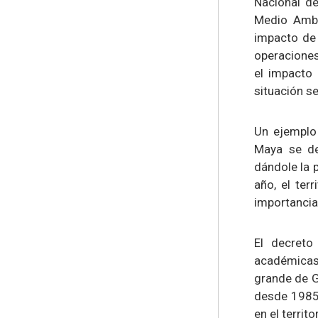
Nacional d
Medio Ambi
impacto de
operaciones
el impacto 
situación s
Un ejemplo 
Maya se de
dándole la 
año, el ter
importancia 
El decreto
académicas
grande de G
desde 1985.
en el territ