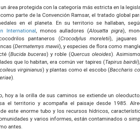
n área protegida con la categoría más estricta en la legisla
como parte de la Convención Ramsar, el tratado global par
edales en el planeta. En su territorio se hallaban, seg
n International
, monos aulladores (
Alouatta pigra
), mon
 cocodrilos pantaneros (
Crocodylus moreletii
), jaguares
ancas (
Dermatemys mawii
), y especies de flora como mangle
cté (
Bucida buceras
) y roble (
Quercus oleoides
). Asimismo
ades que lo habitan, era común ver tapires (
Tapirus bairdii
oileus virginianus
) y plantas como el escobo (
Baccharis co
eriae
).
, hoy a la orilla de sus caminos se extiende un oleoducto
sa el territorio y acompaña el paisaje desde 1985. Alr
 de este enorme tubo y los recursos hídricos, característi
omunidades y varios informes, están contaminados o sim
omo antes.