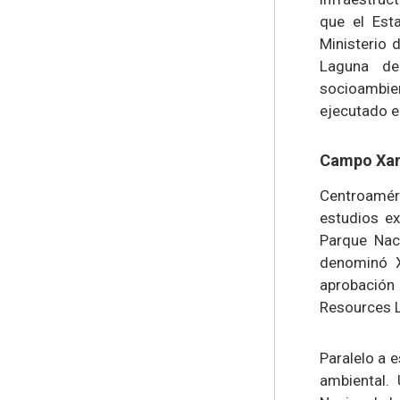
que el Est
Ministerio 
Laguna de
socioambie
ejecutado e
Campo Xan,
Centroamér
estudios e
Parque Nac
denominó X
aprobación 
Resources L
Paralelo a 
ambiental.