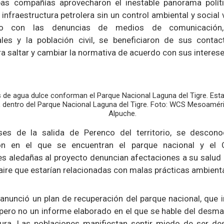
bas compañías aprovecharon el inestable panorama políti
infraestructura petrolera sin un control ambiental y social 
o con las denuncias de medios de comunicación, 
ales y la población civil, se beneficiaron de sus contac
ara saltar y cambiar la normativa de acuerdo con sus interes
 de agua dulce conforman el Parque Nacional Laguna del Tigre. Esta
dentro del Parque Nacional Laguna del Tigre. Foto: WCS Mesoaméri
Alpuche.
es de la salida de Perenco del territorio, se descon
ón en el que se encuentran el parque nacional y el
 aledañas al proyecto denuncian afectaciones a su salud
l aire que estarían relacionadas con malas prácticas ambient
 anunció un plan de recuperación del parque nacional, que 
 pero no un informe elaborado en el que se hable del desma
tura. Las poblaciones manifiestan sentir miedo de ser de