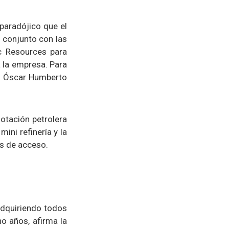
paradójico que el
 conjunto con las
c Resources para
a la empresa. Para
ral Óscar Humberto
lotación petrolera
ini refinería y la
as de acceso.
adquiriendo todos
o años, afirma la