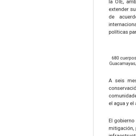
la OIE, am
extender su 
de acuerd
internacion
políticas p
680 cuerpos
Guacamayas, 
A seis mes
conservaci
comunidades
el agua y e
El gobierno
mitigación,
infraestruc