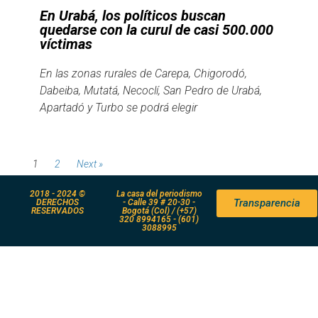
En Urabá, los políticos buscan
quedarse con la curul de casi 500.000
víctimas
En las zonas rurales de Carepa, Chigorodó,
Dabeiba, Mutatá, Necoclí, San Pedro de Urabá,
Apartadó y Turbo se podrá elegir
1
2
Next »
2018 - 2024 ©
La casa del periodismo
Transparencia
DERECHOS
- Calle 39 # 20-30 -
RESERVADOS
Bogotá (Col) / (+57)
320 8994165 - (601)
3088995