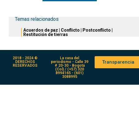
Temas relacionados
Acuerdos de paz
|
Conflicto
|
Postconflicto
|
Restitución de tierras
2018 - 2024 ©
La casa del
Transparencia
DERECHOS
periodismo - Calle 39
RESERVADOS
# 20-30 - Bogotá
(Col) / (+57) 320
8994165 - (601)
3088995