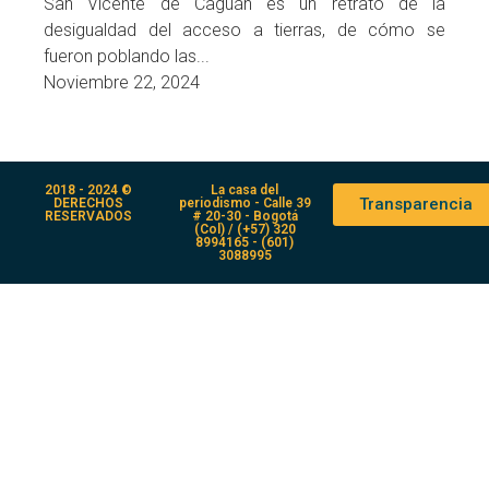
San Vicente de Caguán es un retrato de la
desigualdad del acceso a tierras, de cómo se
fueron poblando las...
Noviembre 22, 2024
2018 - 2024 ©
La casa del
Transparencia
DERECHOS
periodismo - Calle 39
RESERVADOS
# 20-30 - Bogotá
(Col) / (+57) 320
8994165 - (601)
3088995