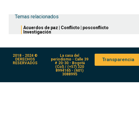
Temas relacionados
Acuerdos de paz
|
Conflicto
|
posconflicto
Investigación
2018 - 2024 ©
La casa del
Transparencia
DERECHOS
periodismo - Calle 39
RESERVADOS
# 20-30 - Bogotá
(Col) / (+57) 320
8994165 - (601)
3088995