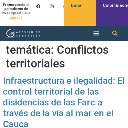
Donar
Colombiach
Promoviendo el
periodismo de
investigación que
entrena
temática:
Conflictos
territoriales
Infraestructura e ilegalidad: El
control territorial de las
disidencias de las Farc a
través de la vía al mar en el
Cauca